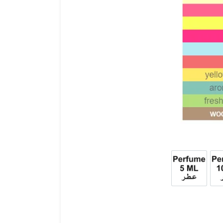
10ml
عطر 5ml