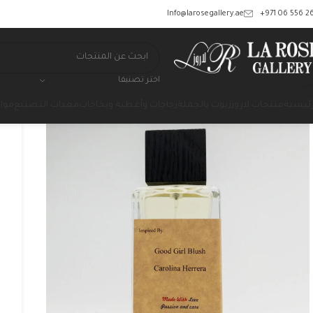
‎+971 06 556 26
Info@larosegallery.ae
اختر تصنيفا
رئيسية
منتجات لاروز
زيوت بالجملة
زجاجات وأغطية وبخاخات
معدات التصنيع
مواد