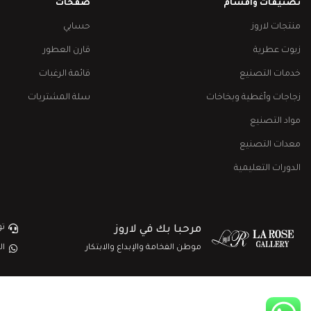
تصنيفات وأقسام
صفحات
منتجات لاروز
حسابي
زيوت عطرية
قارن العطور
خدمات التصنيع
قائمة الرغبات
زجاجات وأغطية وبخاخات
سلة المشتريات
مواد التصنيع
معدات التصنيع
الدورات التعليمية
تو
مرحبا بك في لاروز
موطن الفخامة والإبداع والابتكار
ال