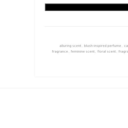
alluring scent
,
blush-inspired perfume
,
ca
fragrance
,
feminine scent
,
floral scent
,
fragr