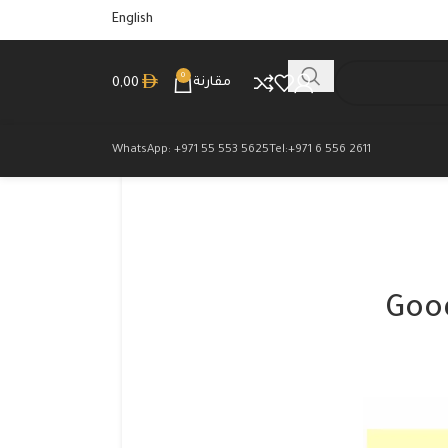
English
0
مقارنة
0,00
WhatsApp: +971 55 553 5625
Tel:+971 6 556 2611
Good