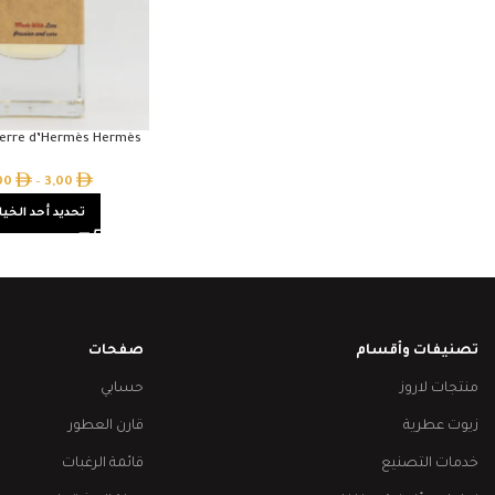
 Terre d’Hermès Hermès
,00
–
3,00
تحديد أحد الخيا
تصنيفات وأقسام
صفحات
منتجات لاروز
حسابي
زيوت عطرية
قارن العطور
خدمات التصنيع
قائمة الرغبات