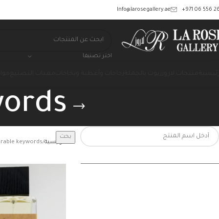
‎+971 06 556 26
Info@larosegallery.ae
اختر تصنيفا
رئيسية
منتجات لاروز
زيوت بالجملة
زجاجات وأغطية وبخاخات
معدات التصنيع
مواد
words
بحث
الرئيسية
erable keywords