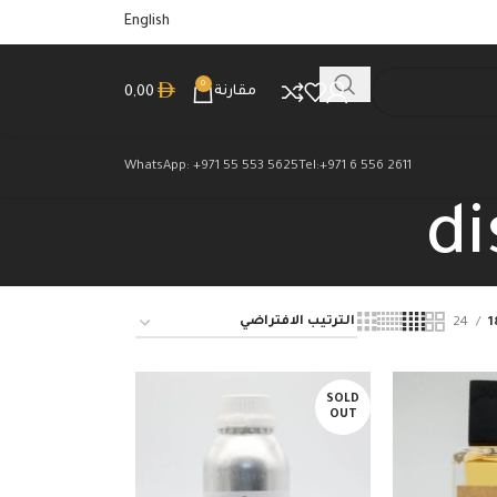
English
0
مقارنة
0,00
WhatsApp: +971 55 553 5625
Tel:+971 6 556 2611
di
24
1
SOLD
OUT