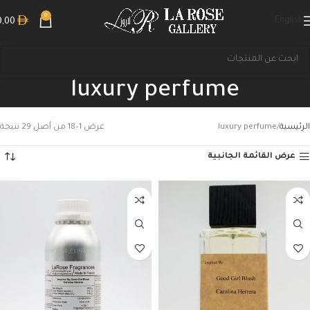
0
English
0,00
luxury perfume
الرئيسية
luxury perfume
عرض 1–18 من أصل 29 نتيجة
عرض القائمة الجانبية
بحث