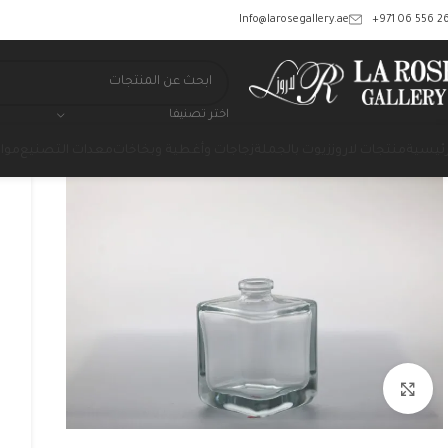
‎+971 06 556 26
Info@larosegallery.ae
اختر تصنيفا
رئيسية
منتجات لاروز
زيوت بالجملة
زجاجات وأغطية وبخاخات
معدات التصنيع
مواد
Click to enlarge