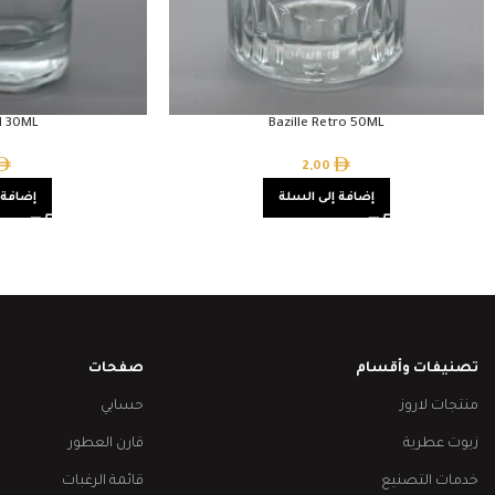
al 30ML
Bazille Retro 50ML
2,00
إضافة إلى السلة
إضافة 
تصنيفات وأقسام
صفحات
منتجات لاروز
حسابي
زيوت عطرية
قارن العطور
خدمات التصنيع
قائمة الرغبات