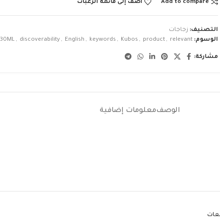
Add to compare
أضف إلى قائمة الرغبات
التصنيف:
زجاجات
الوسوم:
relevant
,
product
,
Kubos
,
keywords
,
English
,
discoverability
,
30ML
مشاركة:
الوصف
معلومات إضافية
جعات