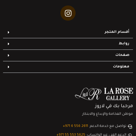
أقسام المتجر
روابط
صفحات
معلومات
مرحبا بك في لاروز
موطن الفخامة والإبداع والابتكار
تواصل مع خدمة الدعم:
‎+971 6 556 2611
الدعم الفني عبر الواتساب:
‎+971 55 553 5625