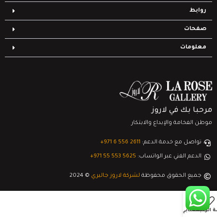
روابط
صفحات
معلومات
مرحبا بك في لاروز
موطن الفخامة والإبداع والابتكار
تواصل مع خدمة الدعم:
‎+971 6 556 2611
الدعم الفني عبر الواتساب:
‎+971 55 553 5625
جميع الحقوق محفوظة
لشركة لاروز جاليري
© 2024
0
ة الرغبات
السلة
حسابي