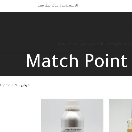
الرئيسية
نبذة عنا
تواصل معنا
 التصنيع
خدمات التصنيع
الدورات التعليمية
Match Point
عرض
9
12
8