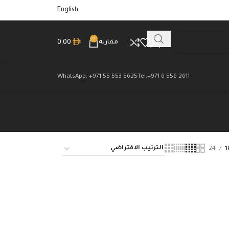
English
0
مقارنة
0,00
WhatsApp: +971 55 553 5625
Tel:+971 6 556 2611
24
1