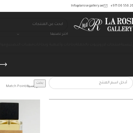
‎+971 06 556 26
Info@larosegallery.ae
اختر تصنيفا
رئيسية
منتجات لاروز
زيوت بالجملة
زجاجات وأغطية وبخاخات
معدات التصنيع
مواد
بحث
الرئيسية
Match Point