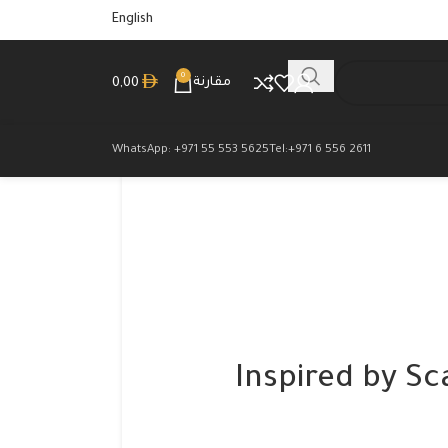
English
0
مقارنة
0,00
WhatsApp: +971 55 553 5625
Tel:+971 6 556 2611
Inspired by Sc