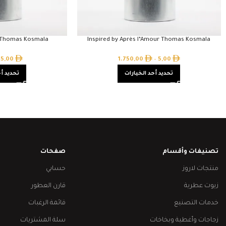
r Thomas Kosmala
Inspired by Après l’Amour Thomas Kosmala
5,00
1.750,00
–
5,00
تحديد أحد الخيارات
تحديد أح
تصنيفات وأقسام
صفحات
منتجات لاروز
حسابي
زيوت عطرية
قارن العطور
خدمات التصنيع
قائمة الرغبات
زجاجات وأغطية وبخاخات
سلة المشتريات