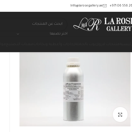
‎+971 06 556 26
Info@larosegallery.ae
اختر تصنيفا
رئيسية
منتجات لاروز
زيوت بالجملة
زجاجات وأغطية وبخاخات
معدات التصنيع
مواد
Click to enlarge