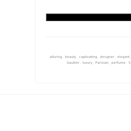
alluring
,
beauty
,
captivating
,
designer
,
elegant
,
Gaultier
,
luxury
,
Parisian
,
perfume
,
S