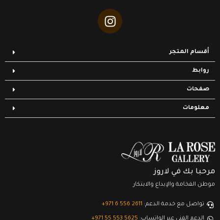
أقسام المتجر
روابط
صفحات
معلومات
مرحبا بك في لاروز
موطن الفخامة والإبداع والابتكار
تواصل مع خدمة الدعم:
‎+971 6 556 2611
الدعم الفني عبر الواتساب:
‎+971 55 553 5625