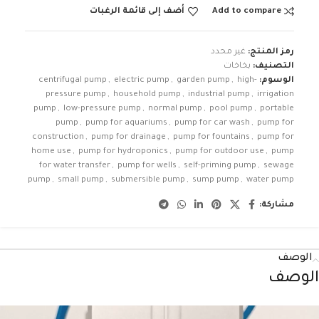
Add to compare
أضف إلى قائمة الرغبات
رمز المنتج:
غير محدد
التصنيف:
بخاخات
الوسوم:
high-
,
garden pump
,
electric pump
,
centrifugal pump
pressure pump
,
household pump
,
industrial pump
,
irrigation
pump
,
low-pressure pump
,
normal pump
,
pool pump
,
portable
pump
,
pump for aquariums
,
pump for car wash
,
pump for
construction
,
pump for drainage
,
pump for fountains
,
pump for
home use
,
pump for hydroponics
,
pump for outdoor use
,
pump
for water transfer
,
pump for wells
,
self-priming pump
,
sewage
pump
,
small pump
,
submersible pump
,
sump pump
,
water pump
مشاركة:
الوصف
الوصف
شغل