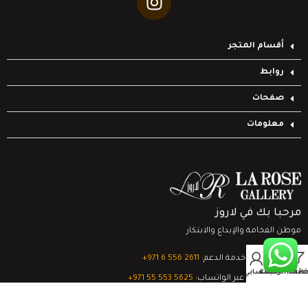
أقسام المتجر
روابط
صفحات
معلومات
مرحبا بك في لاروز
موطن الفخامة والإبداع والابتكار
0
تواصل مع خدمة الدعم:
‎+971 6 556 2611
Filter
قائمة الرغبات
السلة
حسابي
الدعم الفني عبر الواتساب:
‎+971 55 553 5625
جميع الحقوق محفوظة
لشركة لاروز جاليري
© 2024