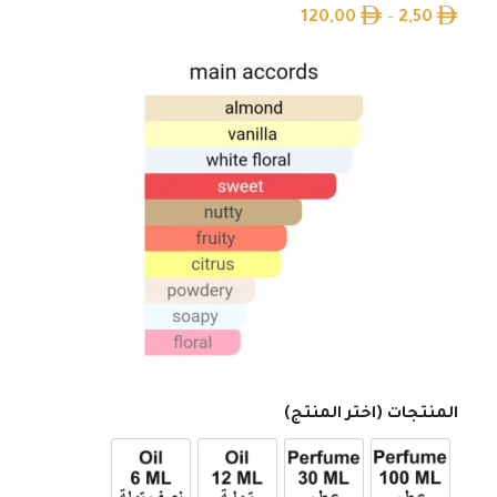
120,00
–
2,50
المنتجات (اختر المنتج)
عطر 100ml
عطر 30ml
12ml زيت تولة
6ml زيت نصف تولة