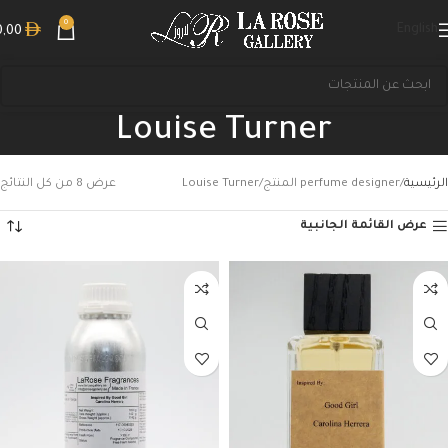
0
English
0,00
Louise Turner
الرئيسية
perfume designer المنتج
Louise Turner
عرض ⁦8⁩ من كل النتائج
عرض القائمة الجانبية
بحث