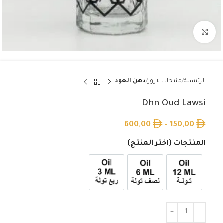
Click to enlarge
الرئيسية
منتجات لاروز
دهن العود
Dhn Oud Lawsi
600,00
–
150,00
المنتجات (اختر المنتج)
12ml زيت تولة
6ml زيت نصف تولة
3ml زيت ربع تولة