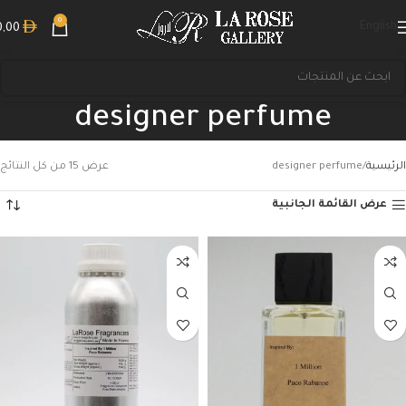
0
English
0,00
designer perfume
الرئيسية
designer perfume
عرض ⁦15⁩ من كل النتائج
عرض القائمة الجانبية
بحث