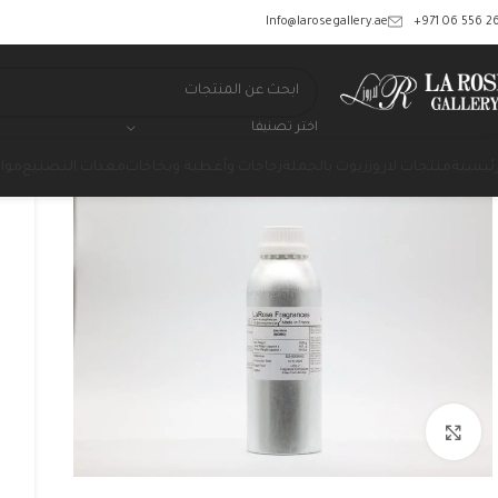
‎+971 06 556 26
Info@larosegallery.ae
اختر تصنيفا
رئيسية
منتجات لاروز
زيوت بالجملة
زجاجات وأغطية وبخاخات
معدات التصنيع
مواد
Click to enlarge