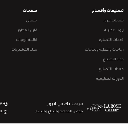
تصنيفات وأقسام
صفحات
منتجات لاروز
حسابي
زيوت عطرية
قارن العطور
خدمات التصنيع
قائمة الرغبات
زجاجات وأغطية وبخاخات
سلة المشتريات
مواد التصنيع
معدات التصنيع
الدورات التعليمية
تو
مرحبا بك في لاروز
موطن الفخامة والإبداع والابتكار
ال