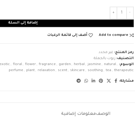
إضافة إلى السلة
Add to compare
أضف إلى قائمة الرغبات
رمز المنتج:
غير محدد
التصنيف:
زيوت بالجملة
الوسوم:
,
natural
,
jasmine
,
herbal
,
garden
,
fragrance
,
flower
,
floral
,
exotic
perfume
,
plant
,
relaxation
,
scent
,
skincare
,
soothing
,
tea
,
therapeutic
مشاركة:
الوصف
معلومات إضافية