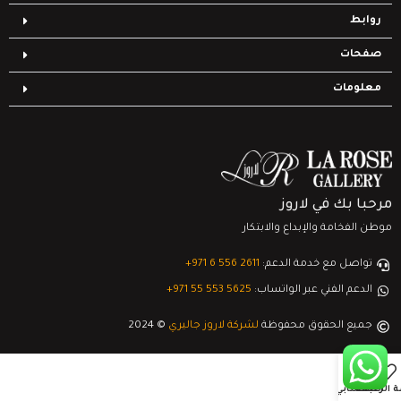
روابط
صفحات
معلومات
مرحبا بك في لاروز
موطن الفخامة والإبداع والابتكار
تواصل مع خدمة الدعم:
‎+971 6 556 2611
الدعم الفني عبر الواتساب:
‎+971 55 553 5625
جميع الحقوق محفوظة
لشركة لاروز جاليري
© 2024
0
ة الرغبات
السلة
حسابي