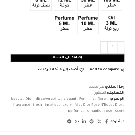
عطر 100ml
عطر 30ml
12ml زيت تولة
6ml زيت نصف تولة
3ml زيت ربع تولة
عطر 10ml
عطر 5ml
إضافة إلى السلة
Add to compare
أضف إلى قائمة الرغبات
رمز المنتج:
غير محدد
التصنيف:
العطور
الوسوم:
,
floral
,
Feminine
,
elegant
,
discoverability
,
Dior
,
beauty
fragrance
,
fresh
,
inspired
,
luxury
,
Miss Dior Rose N'Roses Dior
,
perfume
,
romantic
,
rose
,
scent
مشاركة: