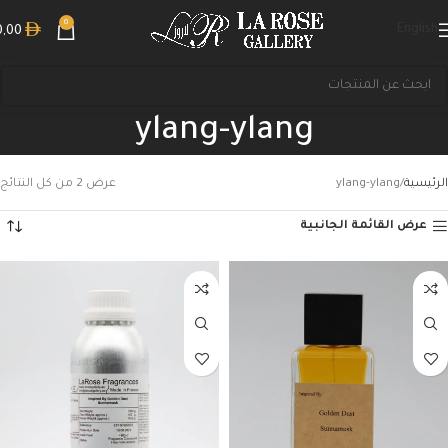
0
English
0,00
ylang-ylang
الرئيسية
ylang-ylang
عرض ⁦2⁩ من كل النتائج
عرض القائمة الجانبية
بحث