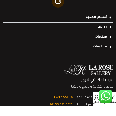
أقسام المتجر
روابط
صفحات
معلومات
مرحبا بك في لاروز
موطن الفخامة والإبداع والابتكار
0
تواصل مع خدمة الدعم:
‎+971 6 556 2611
Filter
قائمة الرغبات
السلة
حسابي
الدعم الفني عبر الواتساب:
‎+971 55 553 5625
جميع الحقوق محفوظة
لشركة لاروز جاليري
© 2024