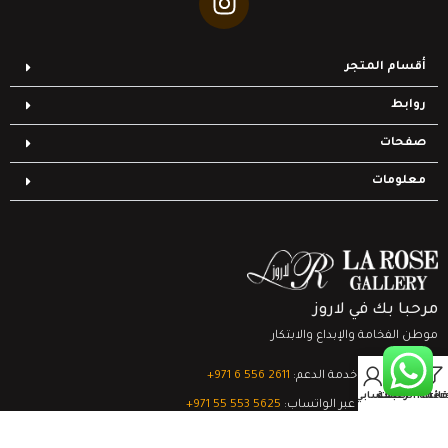
أقسام المتجر
روابط
صفحات
معلومات
مرحبا بك في لاروز
موطن الفخامة والإبداع والابتكار
0
تواصل مع خدمة الدعم:
‎+971 6 556 2611
Filter
قائمة الرغبات
السلة
حسابي
الدعم الفني عبر الواتساب:
‎+971 55 553 5625
جميع الحقوق محفوظة
لشركة لاروز جاليري
© 2024