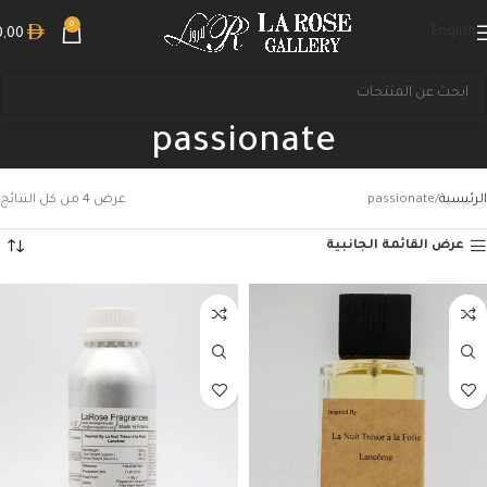
0
English
0,00
passionate
الرئيسية
passionate
عرض ⁦4⁩ من كل النتائج
عرض القائمة الجانبية
بحث