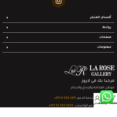
أقسام المتجر
روابط
صفحات
معلومات
مرحبا بك في لاروز
موطن الفخامة والإبداع والابتكار
0
تواصل مع خدمة الدعم:
‎+971 6 556 2611
Filter
قائمة الرغبات
السلة
حسابي
الدعم الفني عبر الواتساب:
‎+971 55 553 5625
جميع الحقوق محفوظة
لشركة لاروز جاليري
© 2024