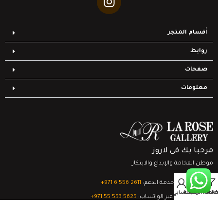
أقسام المتجر
روابط
صفحات
معلومات
مرحبا بك في لاروز
موطن الفخامة والإبداع والابتكار
0
تواصل مع خدمة الدعم:
‎+971 6 556 2611
Filter
قائمة الرغبات
السلة
حسابي
الدعم الفني عبر الواتساب:
‎+971 55 553 5625
جميع الحقوق محفوظة
لشركة لاروز جاليري
© 2024