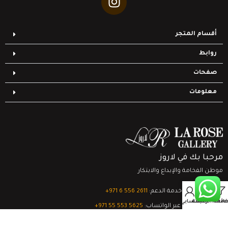
أقسام المتجر
روابط
صفحات
معلومات
مرحبا بك في لاروز
موطن الفخامة والإبداع والابتكار
0
تواصل مع خدمة الدعم:
‎+971 6 556 2611
Filter
قائمة الرغبات
السلة
حسابي
الدعم الفني عبر الواتساب:
‎+971 55 553 5625
جميع الحقوق محفوظة
لشركة لاروز جاليري
© 2024