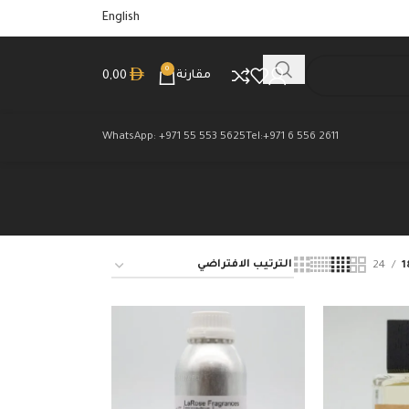
English
0
مقارنة
0,00
WhatsApp: +971 55 553 5625
Tel:+971 6 556 2611
24
1