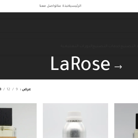
الرئيسية
نبذة عنا
تواصل معنا
 التصنيع
خدمات التصنيع
الدورات التعليمية
LaRose
عرض
9
12
8