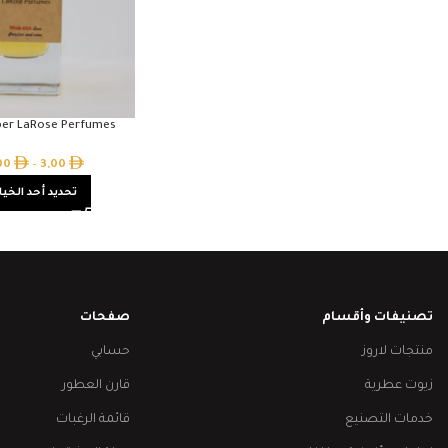
er LaRose Perfumes
,00
–
3,00
تحديد أحد الخيا
تصنيفات وأقسام
صفحات
منتجات لاروز
حسابي
زيوت عطرية
قارن العطور
خدمات التصنيع
قائمة الرغبات