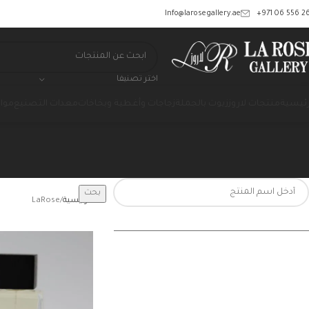
‎+971 06 556 26
Info@larosegallery.ae
اختر تصنيفا
رئيسية
منتجات لاروز
زيوت بالجملة
زجاجات وأغطية وبخاخات
معدات التصنيع
مواد
بحث
الرئيسية
LaRose