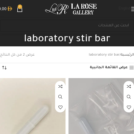
0
English
0,00
laboratory stir bar
الرئيسية
laboratory stir bar
عرض ⁦2⁩ من كل النتائج
عرض القائمة الجانبية
بحث