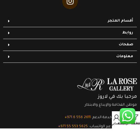
أقسام المتجر
روابط
صفحات
معلومات
مرحبا بك في لاروز
موطن الفخامة والإبداع والابتكار
0
تواصل مع خدمة الدعم:
‎+971 6 556 2611
Filter
قائمة الرغبات
السلة
حسابي
الدعم الفني عبر الواتساب:
‎+971 55 553 5625
جميع الحقوق محفوظة
لشركة لاروز جاليري
© 2024