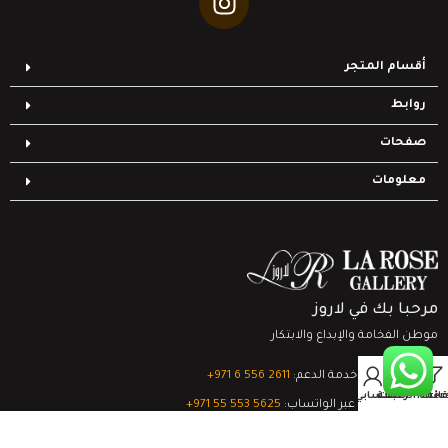
أقسام المتجر
روابط
صفحات
معلومات
مرحبا بك في لاروز
موطن الفخامة والإبداع والابتكار
0
تواصل مع خدمة الدعم:
‎+971 6 556 2611
Filter
قائمة الرغبات
السلة
حسابي
الدعم الفني عبر الواتساب:
‎+971 55 553 5625
جميع الحقوق محفوظة
لشركة لاروز جاليري
© 2024