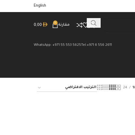
English
0
مقارنة
0,00
WhatsApp: +971 55 553 5625
Tel:+971 6 556 2611
24
1