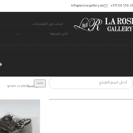
‎+971 06 556 26
Info@larosegallery.ae
اختر تصنيفا
رئيسية
منتجات لاروز
زيوت بالجملة
زجاجات وأغطية وبخاخات
معدات التصنيع
مواد
بحث
الرئيسية
gram scale