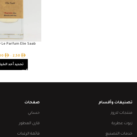
y Le Parfum Elie Saab
,00
–
2,50
تحديد أحد الخيا
تصنيفات وأقسام
صفحات
منتجات لاروز
حسابي
زيوت عطرية
قارن العطور
خدمات التصنيع
قائمة الرغبات