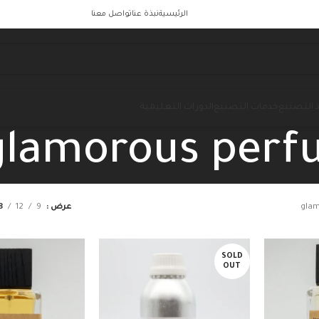
الرئيسية
نبذة عنا
تواصل معنا
 التصنيع
خدمات التصنيع
الدورات التعليمية
glamorous perf
gla
عرض
9
12
8
SOLD
OUT