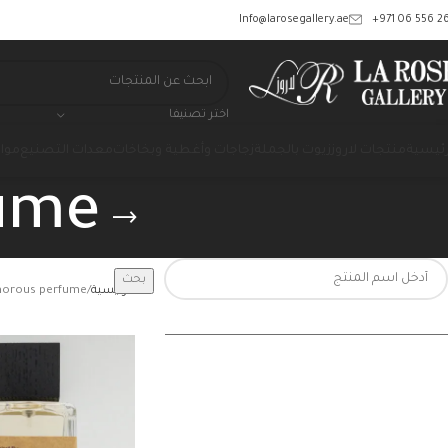
‎+971 06 556 26
Info@larosegallery.ae
اختر تصنيفا
رئيسية
منتجات لاروز
زيوت بالجملة
زجاجات وأغطية وبخاخات
معدات التصنيع
مواد
ume
بحث
الرئيسية
morous perfume