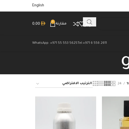
English
0
مقارنة
0,00
WhatsApp: +971 55 553 5625
Tel:+971 6 556 2611
24
1