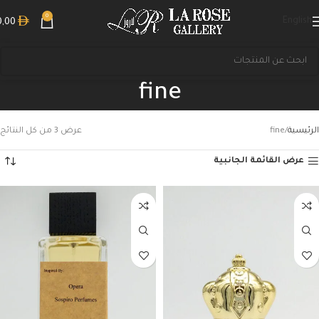
0
English
0,00
fine
الرئيسية
fine
عرض ⁦3⁩ من كل النتائج
عرض القائمة الجانبية
بحث