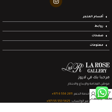
أقسام المتجر
روابط
صفحات
معلومات
مرحبا بك في لاروز
موطن الفخامة والإبداع والابتكار
0
تواصل مع خدمة الدعم:
‎+971 6 556 2611
Filter
قائمة الرغبات
السلة
حسابي
الدعم الفني عبر الواتساب:
‎+971 55 553 5625
جميع الحقوق محفوظة
لشركة لاروز جاليري
© 2024