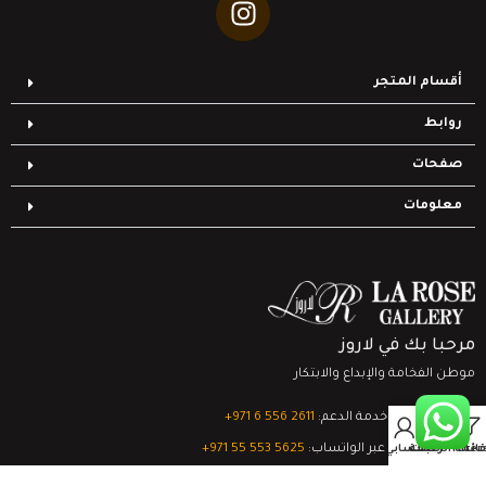
أقسام المتجر
روابط
صفحات
معلومات
مرحبا بك في لاروز
موطن الفخامة والإبداع والابتكار
تواصل مع خدمة الدعم:
‎+971 6 556 2611
0
الدعم الفني عبر الواتساب:
‎+971 55 553 5625
Filter
قائمة الرغبات
السلة
حسابي