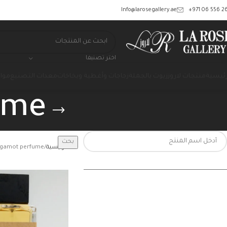
‎+971 06 556 26
Info@larosegallery.ae
اختر تصنيفا
رئيسية
منتجات لاروز
زيوت بالجملة
زجاجات وأغطية وبخاخات
معدات التصنيع
مواد
ume
بحث
الرئيسية
rgamot perfume