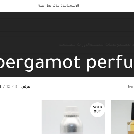
الرئيسية
نبذة عنا
تواصل معنا
 التصنيع
خدمات التصنيع
الدورات التعليمية
bergamot perf
be
عرض
9
12
8
SOLD
OUT