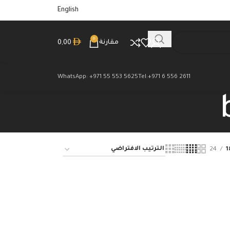
English
0
مقارنة
0,00
WhatsApp: +971 55 553 5625
Tel:+971 6 556 2611
24
1