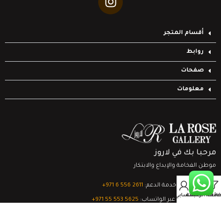
أقسام المتجر
روابط
صفحات
معلومات
مرحبا بك في لاروز
موطن الفخامة والإبداع والابتكار
0
تواصل مع خدمة الدعم:
‎+971 6 556 2611
Filter
قائمة الرغبات
السلة
حسابي
الدعم الفني عبر الواتساب:
‎+971 55 553 5625
جميع الحقوق محفوظة
لشركة لاروز جاليري
© 2024