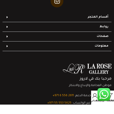
أقسام المتجر
روابط
صفحات
معلومات
مرحبا بك في لاروز
موطن الفخامة والإبداع والابتكار
0
تواصل مع خدمة الدعم:
‎+971 6 556 2611
Filter
قائمة الرغبات
السلة
حسابي
الدعم الفني عبر الواتساب:
‎+971 55 553 5625
جميع الحقوق محفوظة
لشركة لاروز جاليري
© 2024