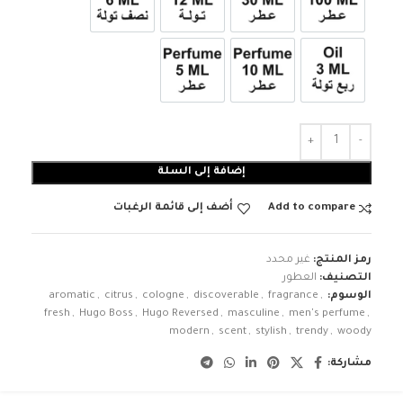
عطر 100ml
عطر 30ml
12ml زيت تولة
6ml زيت نصف تولة
3ml زيت ربع تولة
عطر 10ml
عطر 5ml
إضافة إلى السلة
Add to compare
أضف إلى قائمة الرغبات
رمز المنتج:
غير محدد
التصنيف:
العطور
الوسوم:
,
fragrance
,
discoverable
,
cologne
,
citrus
,
aromatic
fresh
,
Hugo Boss
,
Hugo Reversed
,
masculine
,
men's perfume
,
modern
,
scent
,
stylish
,
trendy
,
woody
مشاركة: