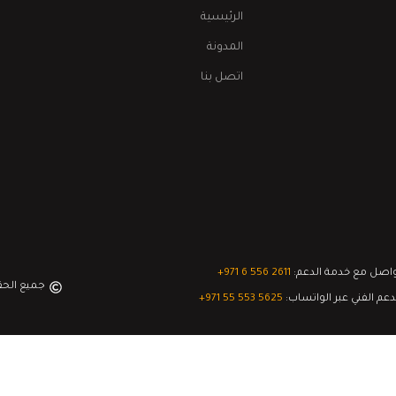
الرئيسية
المدونة
اتصل بنا
اصل مع خدمة الدعم:
‎+971 6 556 2611
جميع الح
دعم الفني عبر الواتساب:
‎+971 55 553 5625