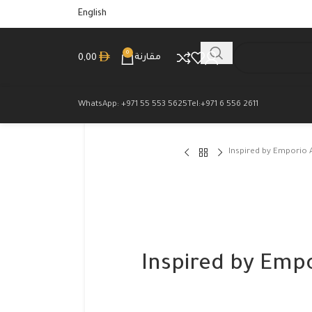
English
0
مقارنة
0,00
WhatsApp: +971 55 553 5625
Tel:+971 6 556 2611
Inspired by Emporio 
Inspired by Emp