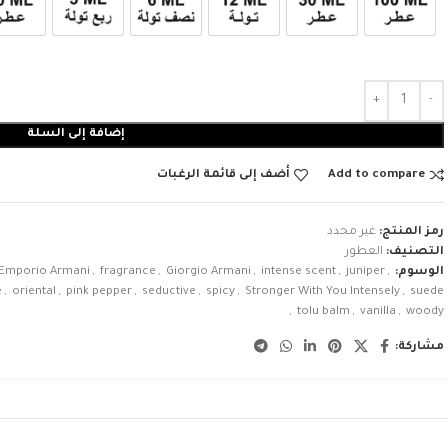
عطر 100ml
عطر 30ml
12ml زيت تولة
6ml زيت نصف تولة
3ml زيت ربع تولة
عطر 
إضافة إلى السلة
Add to compare
أضف إلى قائمة الرغبات
رمز المنتج:
غير محدد
التصنيف:
العطور
الوسوم:
,
juniper
,
intense scent
,
Giorgio Armani
,
fragrance
,
Emporio Armani
e
,
oriental
,
pink pepper
,
seductive
,
spicy
,
Stronger With You Intensely
,
suede
,
tolu balm
,
vanilla
,
woody
مشاركة: