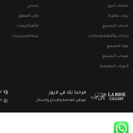
منتجات لاروز
حسابي
زيوت عطرية
قارن العطور
خدمات التصنيع
قائمة الرغبات
زجاجات وأغطية وبخاخات
سلة المشتريات
مواد التصنيع
معدات التصنيع
الدورات التعليمية
تو
مرحبا بك في لاروز
موطن الفخامة والإبداع والابتكار
ال