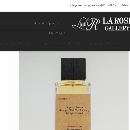
‎+971 06 556 26
Info@larosegallery.ae
اختر تصنيفا
رئيسية
منتجات لاروز
زيوت بالجملة
زجاجات وأغطية وبخاخات
معدات التصنيع
مواد