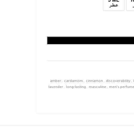
10ml
عطر 5ml
amber
,
cardamom
,
cinnamon
,
discoverability
,
lavender
,
long-lasting
,
masculine
,
men's perfum