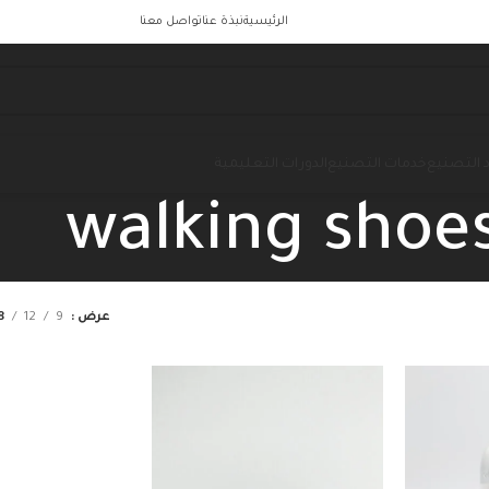
الرئيسية
نبذة عنا
تواصل معنا
 التصنيع
خدمات التصنيع
الدورات التعليمية
walking shoe
عرض
9
12
8