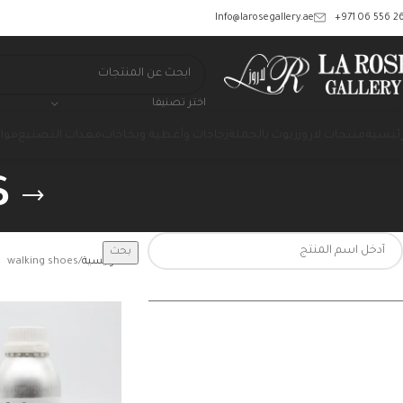
‎+971 06 556 26
Info@larosegallery.ae
اختر تصنيفا
رئيسية
منتجات لاروز
زيوت بالجملة
زجاجات وأغطية وبخاخات
معدات التصنيع
مواد
s
بحث
الرئيسية
walking shoes