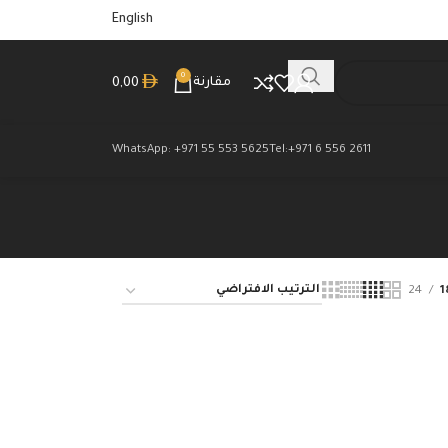
English
0
مقارنة
0,00
WhatsApp: +971 55 553 5625
Tel:+971 6 556 2611
24
1