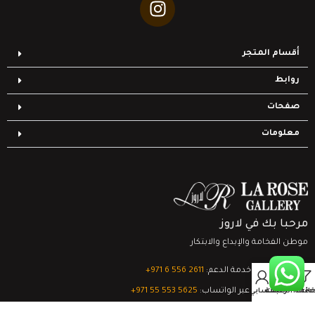
أقسام المتجر
روابط
صفحات
معلومات
مرحبا بك في لاروز
موطن الفخامة والإبداع والابتكار
تواصل مع خدمة الدعم:
‎+971 6 556 2611
0
الدعم الفني عبر الواتساب:
‎+971 55 553 5625
Filter
قائمة الرغبات
السلة
حسابي