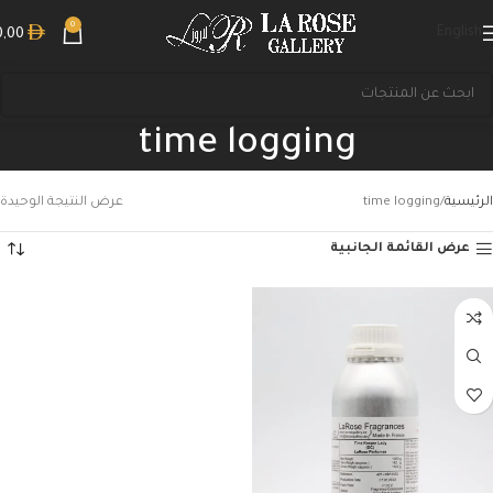
0
English
0,00
time logging
الرئيسية
time logging
عرض النتيجة الوحيدة
عرض القائمة الجانبية
بحث