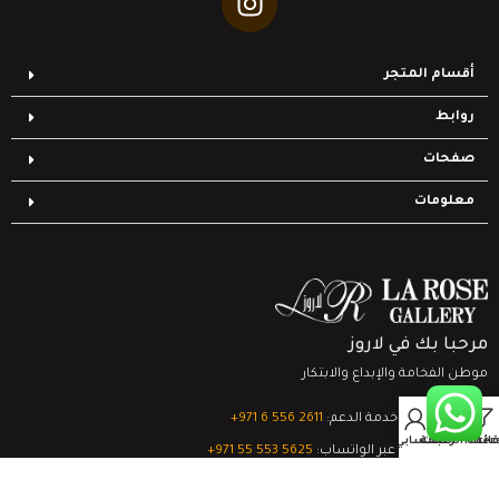
أقسام المتجر
روابط
صفحات
معلومات
مرحبا بك في لاروز
موطن الفخامة والإبداع والابتكار
0
تواصل مع خدمة الدعم:
‎+971 6 556 2611
Filter
قائمة الرغبات
السلة
حسابي
الدعم الفني عبر الواتساب:
‎+971 55 553 5625
جميع الحقوق محفوظة
لشركة لاروز جاليري
© 2024