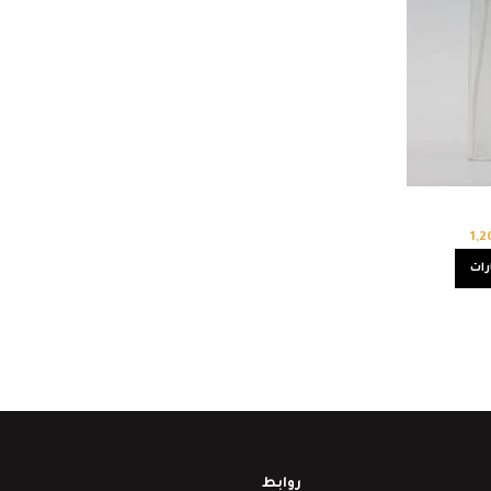
1,
رات
روابط