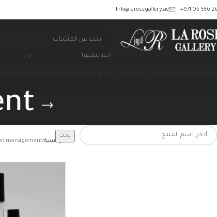
‎+971 06 556 26
Info@larosegallery.ae
اختر تصنيفا
رئيسية
منتجات لاروز
زيوت بالجملة
زجاجات وأغطية وبخاخات
معدات التصنيع
مواد
ent
بحث
الرئيسية
est management