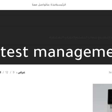
الرئيسية
نبذة عنا
تواصل معنا
 التصنيع
خدمات التصنيع
الدورات التعليمية
test managem
t
عرض
9
12
8