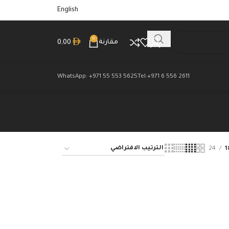
English
0
مقارنة
0,00
WhatsApp: +971 55 553 5625
Tel:+971 6 556 2611
24
1