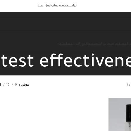
الرئيسية
نبذة عنا
تواصل معنا
 التصنيع
خدمات التصنيع
الدورات التعليمية
test effectiven
te
عرض
9
12
8