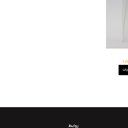
1,
رات
روابط