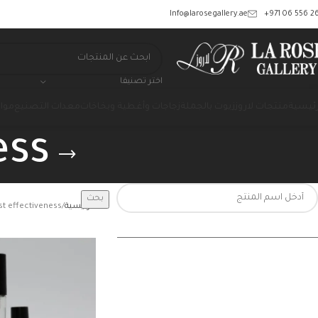
‎+971 06 556 26
Info@larosegallery.ae
اختر تصنيفا
رئيسية
منتجات لاروز
زيوت بالجملة
زجاجات وأغطية وبخاخات
معدات التصنيع
مواد
ess
بحث
الرئيسية
st effectiveness