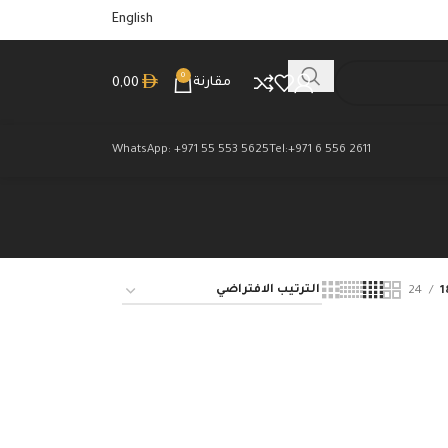
English
0
مقارنة
0,00
WhatsApp: +971 55 553 5625
Tel:+971 6 556 2611
24
1