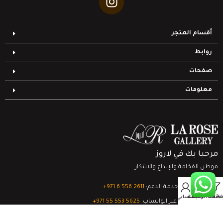
أقسام المتجر
روابط
صفحات
معلومات
مرحبا بك في لاروز
موطن الفخامة والإبداع والابتكار
0
تواصل مع خدمة الدعم:
‎+971 6 556 2611
Filter
قائمة الرغبات
السلة
حسابي
الدعم الفني عبر الواتساب:
‎+971 55 553 5625
جميع الحقوق محفوظة
لشركة لاروز جاليري
© 2024