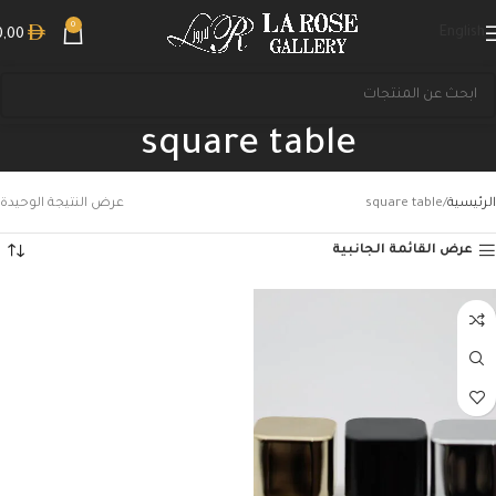
0
English
0,00
square table
الرئيسية
square table
عرض النتيجة الوحيدة
عرض القائمة الجانبية
بحث