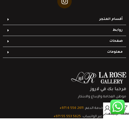
أقسام المتجر
روابط
صفحات
معلومات
مرحبا بك في لاروز
موطن الفخامة والإبداع والابتكار
0
تواصل مع خدمة الدعم:
‎+971 6 556 2611
Filter
قائمة الرغبات
السلة
حسابي
الدعم الفني عبر الواتساب:
‎+971 55 553 5625
جميع الحقوق محفوظة
لشركة لاروز جاليري
© 2024