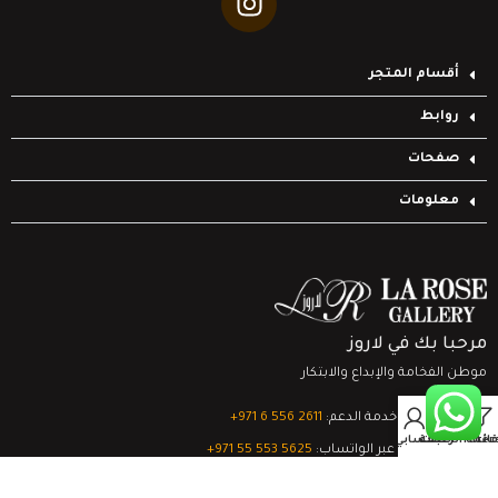
أقسام المتجر
روابط
صفحات
معلومات
مرحبا بك في لاروز
موطن الفخامة والإبداع والابتكار
0
تواصل مع خدمة الدعم:
‎+971 6 556 2611
Filter
قائمة الرغبات
السلة
حسابي
الدعم الفني عبر الواتساب:
‎+971 55 553 5625
جميع الحقوق محفوظة
لشركة لاروز جاليري
© 2024