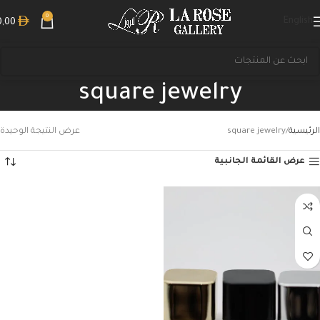
0
English
0,00
square jewelry
الرئيسية
square jewelry
عرض النتيجة الوحيدة
عرض القائمة الجانبية
بحث