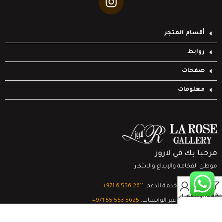
أقسام المتجر
روابط
صفحات
معلومات
مرحبا بك في لاروز
موطن الفخامة والإبداع والابتكار
0
تواصل مع خدمة الدعم:
‎+971 6 556 2611
Filter
قائمة الرغبات
السلة
حسابي
الدعم الفني عبر الواتساب:
‎+971 55 553 5625
جميع الحقوق محفوظة
لشركة لاروز جاليري
© 2024