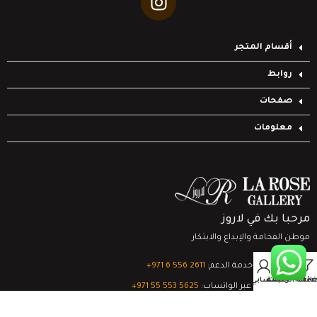
أقسام المتجر
روابط
صفحات
معلومات
مرحبا بك في لاروز
موطن الفخامة والإبداع والابتكار
0
تواصل مع خدمة الدعم:
‎+971 6 556 2611
Filter
قائمة الرغبات
السلة
حسابي
الدعم الفني عبر الواتساب:
‎+971 55 553 5625
جميع الحقوق محفوظة
لشركة لاروز جاليري
© 2024