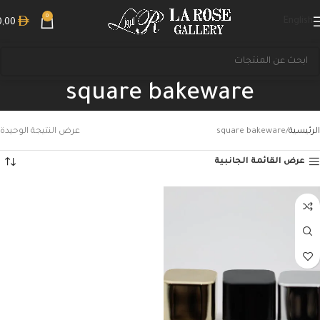
0
English
0,00
square bakeware
الرئيسية
square bakeware
عرض النتيجة الوحيدة
عرض القائمة الجانبية
بحث