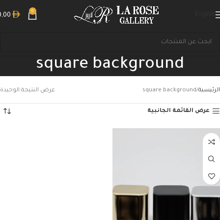
0
English
0,00
square background
الرئيسية
square background
عرض النتيجة الوحيدة
عرض القائمة الجانبية
بحث