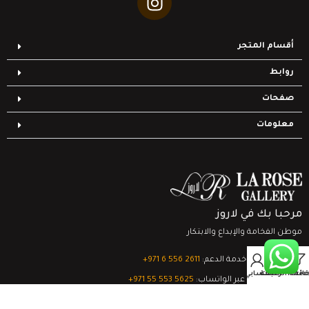
أقسام المتجر
روابط
صفحات
معلومات
مرحبا بك في لاروز
موطن الفخامة والإبداع والابتكار
0
تواصل مع خدمة الدعم:
‎+971 6 556 2611
Filter
قائمة الرغبات
السلة
حسابي
الدعم الفني عبر الواتساب:
‎+971 55 553 5625
جميع الحقوق محفوظة
لشركة لاروز جاليري
© 2024