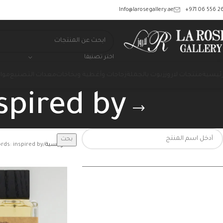
‎+971 06 556 26
Info@larosegallery.ae
اختر تصنيفا
رئيسية
منتجات لاروز
زيوت بالجملة
زجاجات وأغطية وبخاخات
معدات التصنيع
مواد
spired by
بحث
الرئيسية
rds: inspired by