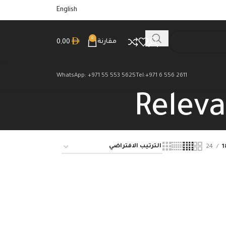
English
0
مقارنة
0,00
WhatsApp: +971 55 553 5625
Tel:+971 6 556 2611
Releva
24
1