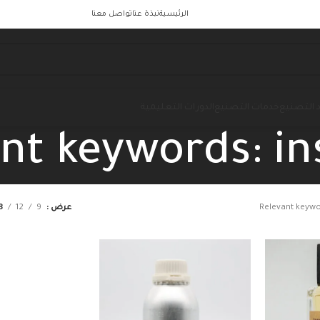
الرئيسية
نبذة عنا
تواصل معنا
 التصنيع
خدمات التصنيع
الدورات التعليمية
nt keywords: in
Relevant keywo
عرض
9
12
8