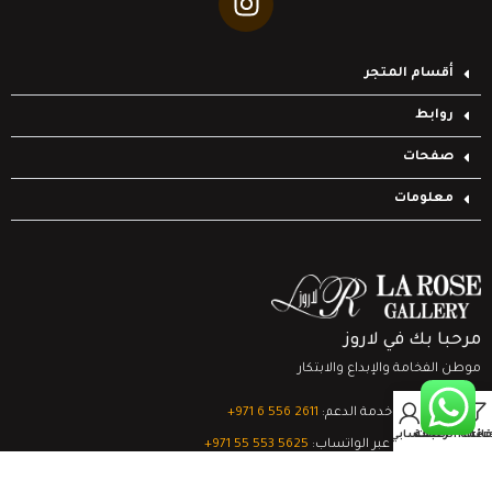
أقسام المتجر
روابط
صفحات
معلومات
مرحبا بك في لاروز
موطن الفخامة والإبداع والابتكار
0
تواصل مع خدمة الدعم:
‎+971 6 556 2611
Filter
قائمة الرغبات
السلة
حسابي
الدعم الفني عبر الواتساب:
‎+971 55 553 5625
جميع الحقوق محفوظة
لشركة لاروز جاليري
© 2024