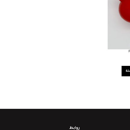
لة
روابط