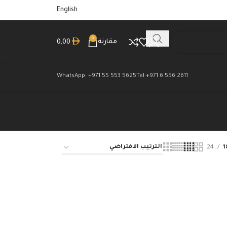
English
0
مقارنة
0,00
WhatsApp: +971 55 553 5625
Tel:+971 6 556 2611
24
1