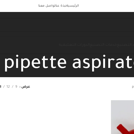
الرئيسية
نبذة عنا
تواصل معنا
 التصنيع
خدمات التصنيع
الدورات التعليمية
pipette aspira
p
عرض
9
12
8