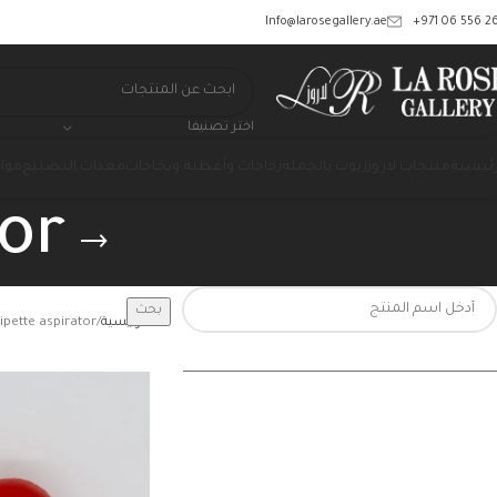
‎+971 06 556 26
Info@larosegallery.ae
اختر تصنيفا
رئيسية
منتجات لاروز
زيوت بالجملة
زجاجات وأغطية وبخاخات
معدات التصنيع
مواد
tor
بحث
الرئيسية
ipette aspirator